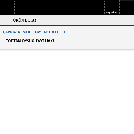

Sepetim
Menuler
Profilim
ÜRÜN DETAY
ÇAPRAZ KEMERLI TAYT MODELLERI
TOPTAN OYSHO TAYT HAKI
TL
Stok Durumu :
Var
%0
Havale İndirimi
Ürün Kodu : 450
* Teslimat süresi : 5 İş Günüdür
SEPETE EKLE
Ürün Bilgileri