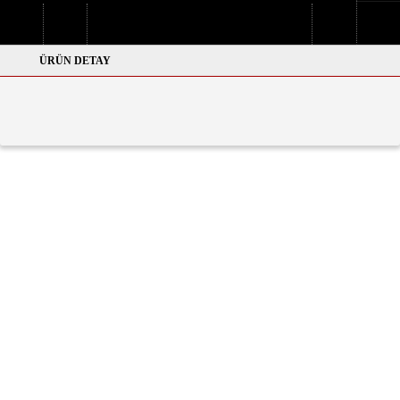

Sepetim
Menuler
Profilim
ÜRÜN DETAY
CIRTLI PALAZZO PANTOLON
TOPTAN PALAZZO PANTOLON CIRTLI KAHVE
TL