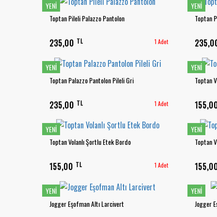
YENI
YENI
Toptan Pileli Palazzo Pantolon
Toptan P
TL
235,00
1 Adet
235,
YENI
YENI
Toptan Palazzo Pantolon Pileli Gri
Toptan Vo
TL
235,00
1 Adet
155,0
YENI
YENI
Toptan Volanlı Şortlu Etek Bordo
Toptan V
TL
155,00
1 Adet
155,0
YENI
YENI
Jogger Eşofman Altı Larcivert
Jogger E