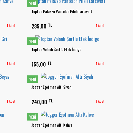
YENI
Toptan Palazzo Pantolon Pileli Larcivert
TL
1 Adet
235,00
1 Adet
YENI
Toptan Volanlı Şortlu Etek İndigo
TL
1 Adet
155,00
1 Adet
YENI
Jogger Eşofman Altı Siyah
TL
1 Adet
240,00
1 Adet
YENI
Jogger Eşofman Altı Kahve