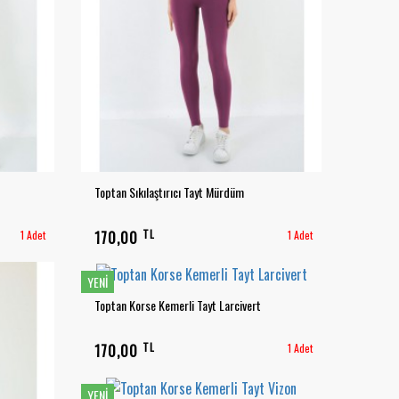
Toptan Sıkılaştırıcı Tayt Mürdüm
TL
1 Adet
170,00
1 Adet
YENI
Toptan Korse Kemerli Tayt Larcivert
TL
170,00
1 Adet
YENI