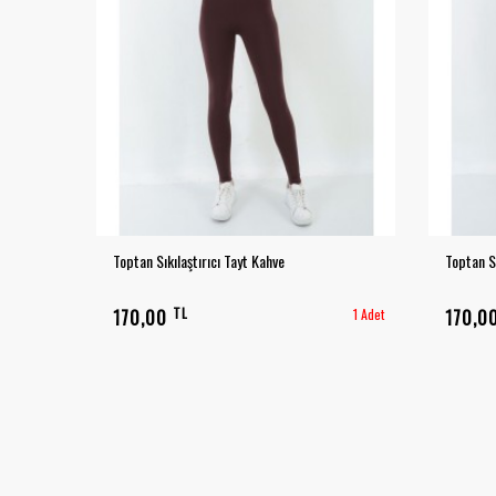
Toptan Sıkılaştırıcı Tayt Kahve
Toptan Sı
TL
170,00
1 Adet
170,0