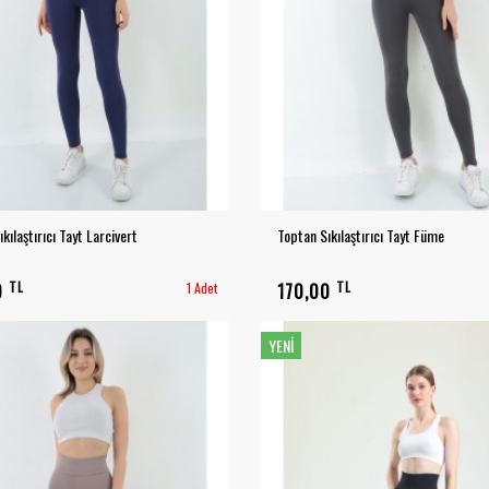
kılaştırıcı Tayt Larcivert
Toptan Sıkılaştırıcı Tayt Füme
TL
TL
0
1 Adet
170,00
YENI