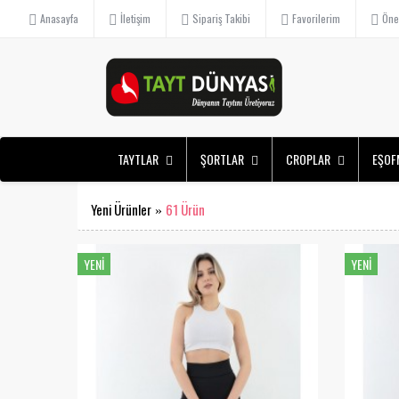
Anasayfa
İletişim
Sipariş Takibi
Favorilerim
Öne 
TAYTLAR
ŞORTLAR
CROPLAR
EŞOF
Yeni Ürünler
61 Ürün
»
YENI
YENI