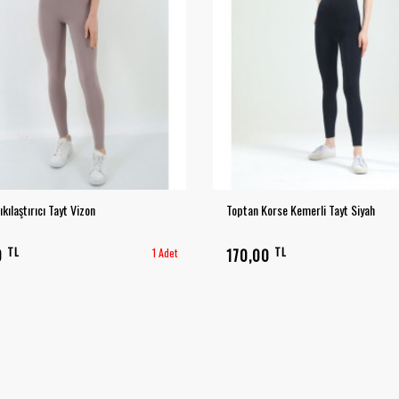
kılaştırıcı Tayt Vizon
Toptan Korse Kemerli Tayt Siyah
TL
TL
0
1 Adet
170,00