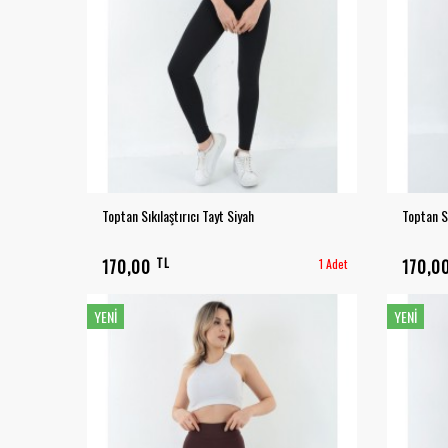
Toptan Sıkılaştırıcı Tayt Siyah
Toptan Sı
TL
170,00
1 Adet
170,0
YENI
YENI