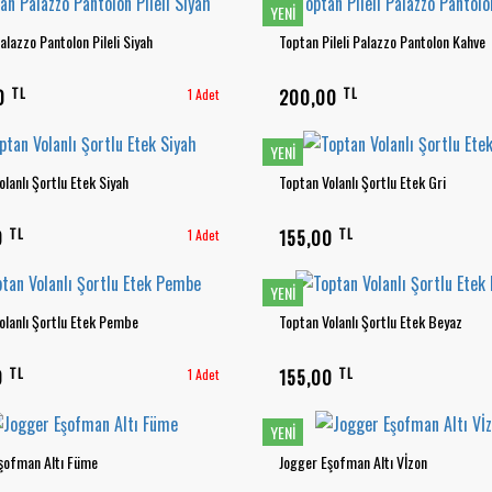
YENI
alazzo Pantolon Pileli Siyah
Toptan Pileli Palazzo Pantolon Kahve
TL
TL
00
1 Adet
200,00
YENI
lanlı Şortlu Etek Siyah
Toptan Volanlı Şortlu Etek Gri
TL
TL
0
1 Adet
155,00
YENI
olanlı Şortlu Etek Pembe
Toptan Volanlı Şortlu Etek Beyaz
TL
TL
0
1 Adet
155,00
YENI
şofman Altı Füme
Jogger Eşofman Altı Vİzon