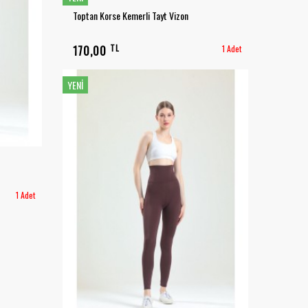
Toptan Korse Kemerli Tayt Vizon
TL
170,00
1 Adet
YENI
1 Adet