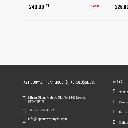
TL
240,00
1 Adet
225,
nedir?
TAYT DÜNYASI (RUYA MOOD ®) KURULUŞUDUR.
Hakkı
Mimar Sinan Mah 78 Sk. No:14/B Esenler
İSTANBUL
Mesafel
+90 533 551 44 92
Teslima
info@toptantaytdunyasi.com
Gizlili