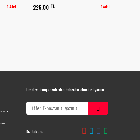
TL
1 Adet
225,00
1 Adet
Fırsat ve kampanyalardan haberdar olmak istiyorum
erimiz
ormu
Bizi takip edin!