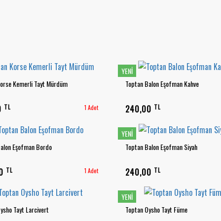
YENI
orse Kemerli Tayt Mürdüm
Toptan Balon Eşofman Kahve
TL
TL
0
1 Adet
240,00
YENI
Balon Eşofman Bordo
Toptan Balon Eşofman Siyah
TL
TL
00
1 Adet
240,00
YENI
ysho Tayt Larcivert
Toptan Oysho Tayt Füme