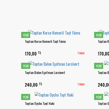
YENI
YENI
Toptan Korse Kemerli Tayt Füme
Toptan K
TL
170,00
1 Adet
170,0
YENI
YENI
Toptan Balon Eşofman Larcivert
Toptan 
TL
240,00
1 Adet
240,
YENI
YENI
Toptan Oysho Tayt Haki
Toptan O