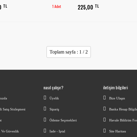
TL
TL
00
1 Adet
225,00
Toplam sayfa : 1 / 2
nasıl çalışır?
iletişim bilgileri
mızda
Üyelik
Bize Ulaşın
i Satış Sözleşmesi
Sipariş
Banka Hesap Bilgil
t
Ödeme Seçenekleri
Havale Bildirim F
k Ve Güvenlik
Iade - Iptal
Site Haritası